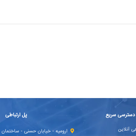
دسترسی سریع
پل ارتباطی
 آنلاین
ارومیه - خیابان حسنی - ساختمان