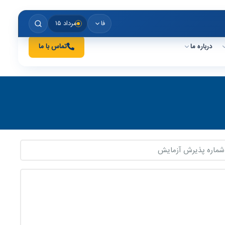
فا
مرداد ۱۵
درباره ما
تماس با ما
اره
یرش
مایش