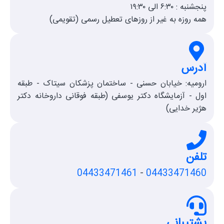
پنجشنبه : ۶:۳۰ الی ۱۹:۳۰
همه روزه به غیر از روزهای تعطیل رسمی (تقویمی)
آدرس
ارومیه: خیابان حسنی - ساختمان پزشکان سیتاک - طبقه
اول - آزمایشگاه دکتر یوسفی (طبقه فوقانی داروخانه دکتر
هژیر خدایی)
تلفن
04433471461
-
04433471460
پشتیبانی