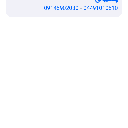
09145902030
-
04491010510