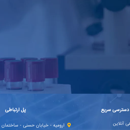
دسترسی سریع
پل ارتباطی
 آنلاین
ارومیه - خیابان حسنی - ساختمان